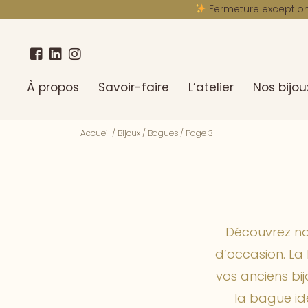
Fermeture exceptionn
À propos
Savoir-faire
L’atelier
Nos bijou
Accueil
/
Bijoux
/
Bagues
/
Page 3
Découvrez not
d’occasion. La 
vos anciens bi
la bague id