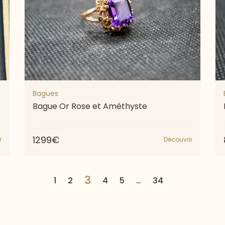
Bagues
Bague Or Rose et Améthyste
1299€
r
Découvrir
3
1
2
4
5
…
34