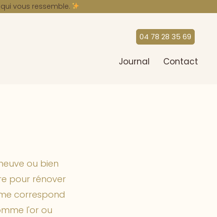
A
u qui vous ressemble.
04 78 28 35 69
Journal
Contact
 neuve ou bien
ire pour rénover
emme correspond
omme l'or ou