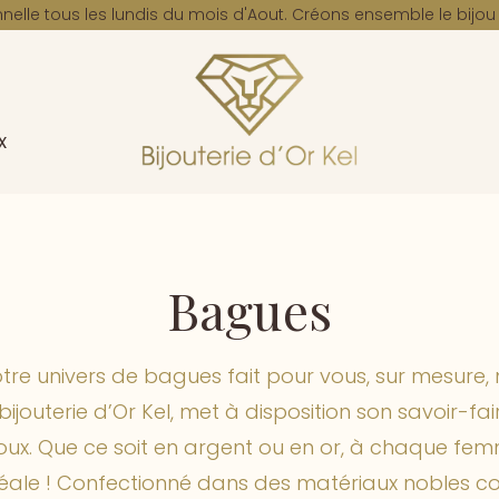
elle tous les lundis du mois d'Aout. Créons ensemble le bijo
x
Bagues
re univers de bagues fait pour vous, sur mesure,
bijouterie d’Or Kel, met à disposition son savoir-fa
joux. Que ce soit en argent ou en or, à chaque f
éale ! Confectionné dans des matériaux nobles c