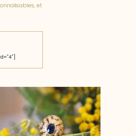
onnalisables, et
ld="4"]