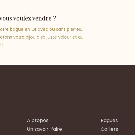
vous voulez vendre ?
 votre bague en Or avec ou sans pierres,
tons votre bijou à sa juste valeur et au
t.
À propos
Bagues
Un savoir-faire
Colliers