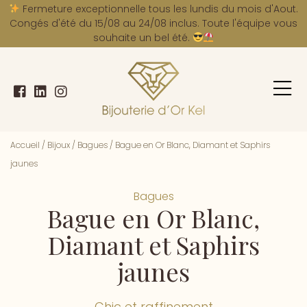
A
Fermeture exceptionnelle tous les lundis du mois d'Aout.
Congés d'été du 15/08 au 24/08 inclus. Toute l'équipe vous
souhaite un bel été.
Accueil
/
Bijoux
/
Bagues
/
Bague en Or Blanc, Diamant et Saphirs
jaunes
Bagues
Bague en Or Blanc,
Diamant et Saphirs
jaunes
Chic et raffinement