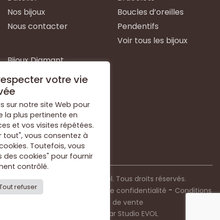
Nos bijoux
Boucles d’oreilles
Nous contacter
Pendentifs
Voir tous les bijoux
Bijoux Diamant
Bijoux Emeraude
especter votre vie
Bijoux Or Blanc
vée
Bijoux Or Jaune
s sur notre site Web pour
e la plus pertinente en
Bijoux Argent
s et vos visites répétées.
Voir tous les types de
r tout", vous consentez à
bijoux
 cookies. Toutefois, vous
 des cookies" pour fournir
ent contrôlé.
© 2021 Bijouterie Dorkel. Tous droits réservés.
Tout refuser
-
-
Mentions légales
Politique de confidentialité
Conditions
générales de vente
Conception par
Studio EVOL