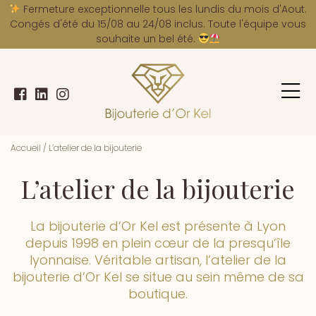
A
Fermeture exceptionnelle tous les lundis du mois d'Aout.
Congés d'été du 15/08 au 24/08 inclus. Toute l'équipe vous
souhaite un bel été.
Accueil
/
L’atelier de la bijouterie
L’atelier de la bijouterie
La bijouterie d’Or Kel est présente à Lyon
depuis 1998 en plein cœur de la presqu’île
lyonnaise. Véritable artisan, l’atelier de la
bijouterie d’Or Kel se situe au sein même de sa
boutique.