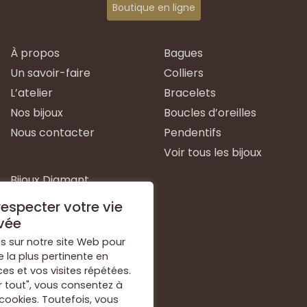
Boutique en ligne
À propos
Bagues
Un savoir-faire
Colliers
L’atelier
Bracelets
Nos bijoux
Boucles d’oreilles
Nous contacter
Pendentifs
Voir tous les bijoux
Bijoux Diamant
Bijoux Emeraude
especter votre vie
Bijoux Or Blanc
vée
Bijoux Or Jaune
s sur notre site Web pour
e la plus pertinente en
Bijoux Argent
s et vos visites répétées.
Voir tous les types de
r tout", vous consentez à
bijoux
 cookies. Toutefois, vous