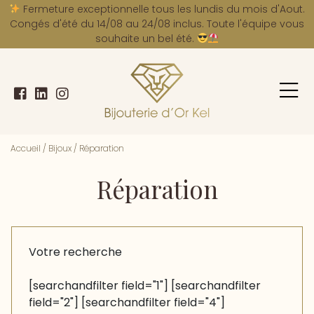
A
Fermeture exceptionnelle tous les lundis du mois d'Aout.
Congés d'été du 14/08 au 24/08 inclus. Toute l'équipe vous
souhaite un bel été.
Accueil
/
Bijoux
/
Réparation
Réparation
Votre recherche
[searchandfilter field="1"] [searchandfilter
field="2"] [searchandfilter field="4"]