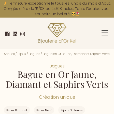
A
Fermeture exceptionnelle tous les lundis du mois d'Aout.
Congés d'été du 15/08 au 24/08 inclus. Toute l'équipe vous
souhaite un bel été.
Accueil
/
Bijoux
/
Bagues
/
Bague en Or Jaune, Diamant et Saphirs Verts
Bagues
Bague en Or Jaune,
Diamant et Saphirs Verts
Création unique
Bijoux Diamant
Bijoux Neuf
Bijoux Or Jaune