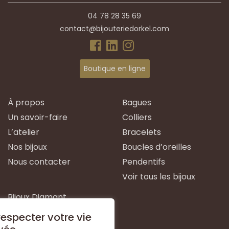
04 78 28 35 69
contact@bijouteriedorkel.com
Boutique en ligne
À propos
Bagues
Un savoir-faire
Colliers
L’atelier
Bracelets
Nos bijoux
Boucles d’oreilles
Nous contacter
Pendentifs
Voir tous les bijoux
Bijoux Diamant
Bijoux Emeraude
especter votre vie
Bijoux Or Blanc