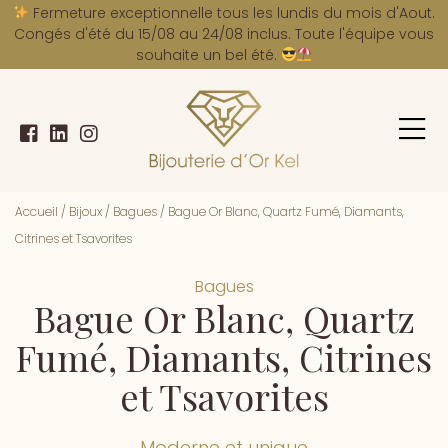
A
Fermeture exceptionnelle tous les lundis du mois d'Aout.
Congés d'été du 15/08 au 24/08 inclus. Toute l'équipe vous
souhaite un bel été.
Accueil
/
Bijoux
/
Bagues
/
Bague Or Blanc, Quartz Fumé, Diamants,
Citrines et Tsavorites
Bagues
Bague Or Blanc, Quartz
Fumé, Diamants, Citrines
et Tsavorites
Moderne et unique