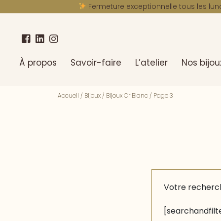
Fermeture exceptionnelle tous les lun
À propos
Savoir-faire
L’atelier
Nos bijou
Accueil
/
Bijoux
/
Bijoux Or Blanc
/
Page 3
Votre recherc
[searchandfilte