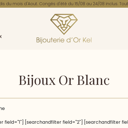
dis du mois d'Aout. Congés d'été du 15/08 au 24/08 inclus. Tout
x
Bijoux Or Blanc
he
r field="1"] [searchandfilter field="2"] [searchandfilter fie