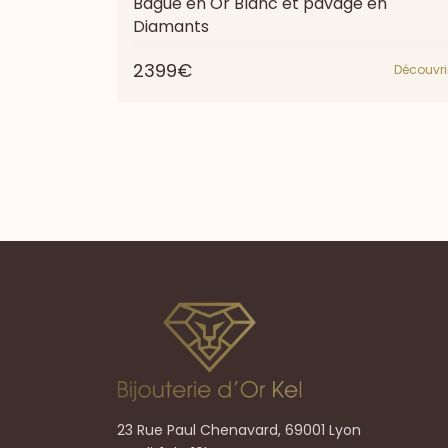
Bague en Or Blanc et pavage en
Diamants
2399€
Découvri
23 Rue Paul Chenavard, 69001 Lyon