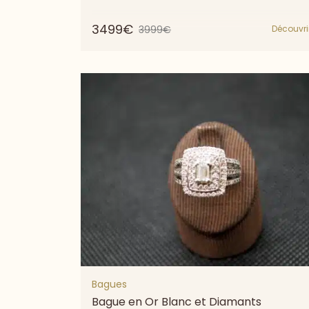
3499€
3999€
Découvri
Bagues
Bague en Or Blanc et Diamants