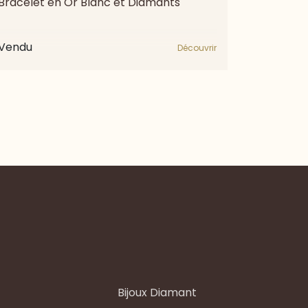
Bracelet en Or Blanc et Diamants
Vendu
Découvrir
Bijoux Diamant