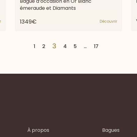
Bague d’occasion en Or Blanc
émeraude et Diamants
1349€
r
Découvrir
3
1
2
4
5
…
17
À propos
Bagues