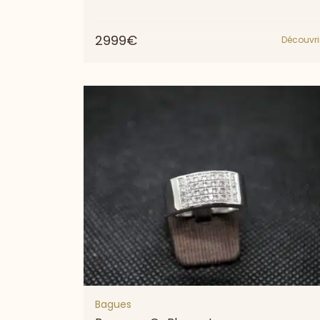
2999€
Découvri
Bagues