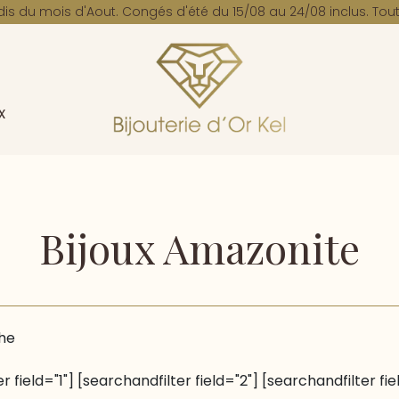
dis du mois d'Aout. Congés d'été du 15/08 au 24/08 inclus. Tout
x
Bijoux Amazonite
he
r field="1"] [searchandfilter field="2"] [searchandfilter fie