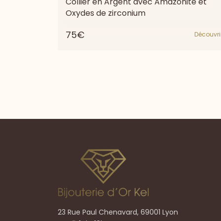
Collier en Argent avec Amazonite et
Oxydes de zirconium
75€
Découvri
23 Rue Paul Chenavard, 69001 Lyon