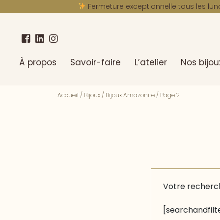
Fermeture exceptionnelle tous les lun
À propos
Savoir-faire
L’atelier
Nos bijou
Accueil
/
Bijoux
/
Bijoux Amazonite
/
Page 2
Votre recherc
[searchandfilte