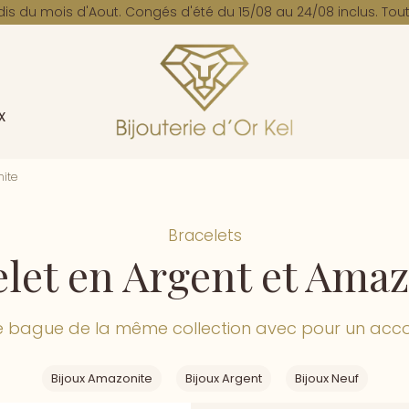
dis du mois d'Aout. Congés d'été du 15/08 au 24/08 inclus. Tout
x
nite
Bracelets
let en Argent et Ama
e bague de la même collection avec pour un acco
Bijoux Amazonite
Bijoux Argent
Bijoux Neuf