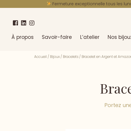
Fermeture exceptionnelle tous les lun
À propos
Savoir-faire
L’atelier
Nos bijou
Accueil
/
Bijoux
/
Bracelets
/
Bracelet en Argent et Amazo
Brace
Portez un