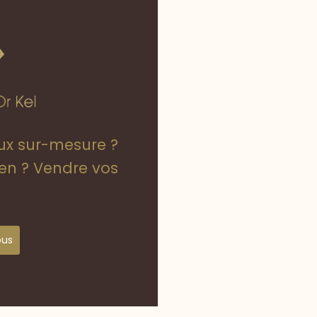
oux sur-mesure ?
ien ? Vendre vos
ous