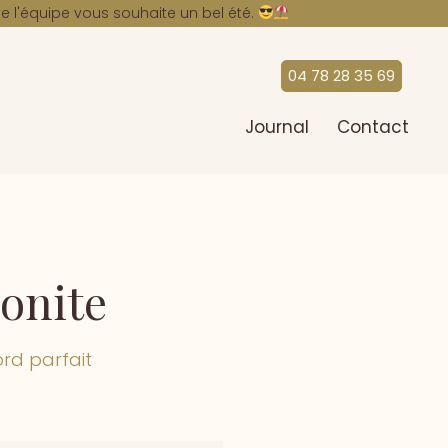
A
e l'équipe vous souhaite un bel été.
04 78 28 35 69
Journal
Contact
zonite
rd parfait