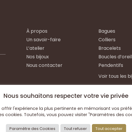
À propos
Bagues
Un savoir-faire
Colliers
L’atelier
Bracelets
Nos bijoux
Boucles d’oreil
Nous contacter
Pendentifs
Voir tous les b
Nous souhaitons respecter votre vie privée
offrir l'expérience la plus pertinente en mémorisant vos préfé
 les cookies. Toutefois, vous pouvez visiter "Paramètres des c
-
-
Paramètre des Cookies
Tout refuser
Tout accepter
Mentions légales
Politique de confidentialité
Condit