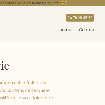
A
e l'équipe vous souhaite un bel été.
04 78 28 35 69
Journal
Contact
rie
ntenu est le fruit d’une
ations. Dans cette quête
lité, du savoir-faire et de