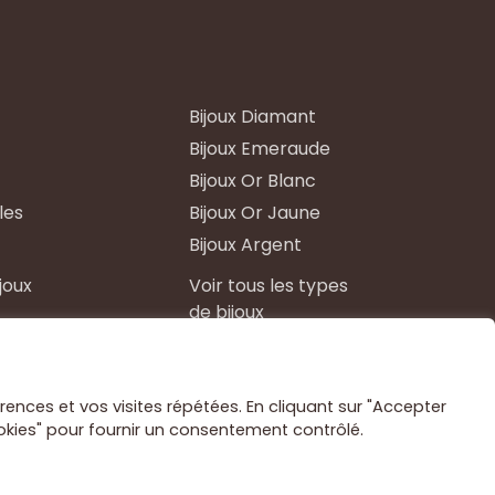
Bijoux Diamant
Bijoux Emeraude
Bijoux Or Blanc
les
Bijoux Or Jaune
Bijoux Argent
ijoux
Voir tous les types
de bijoux
rences et vos visites répétées. En cliquant sur "Accepter
ookies" pour fournir un consentement contrôlé.
Conception par
Studio EVOL
ions