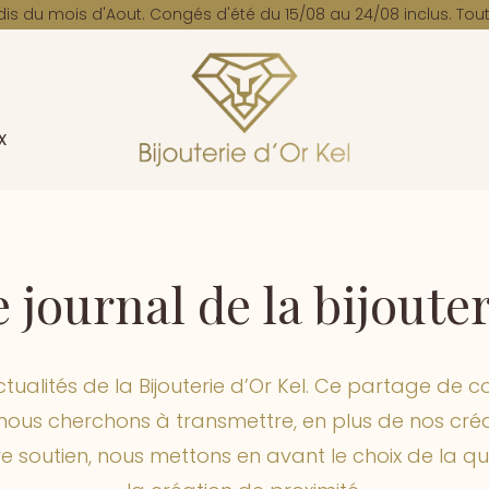
dis du mois d'Aout. Congés d'été du 15/08 au 24/08 inclus. Tout
x
 journal de la bijoute
tualités de la Bijouterie d’Or Kel. Ce partage de co
e nous cherchons à transmettre, en plus de nos cré
 soutien, nous mettons en avant le choix de la qua