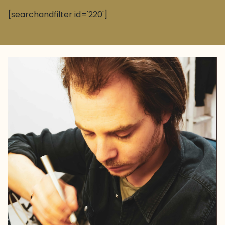
[searchandfilter id='220']