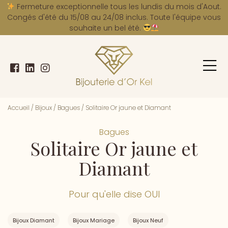
A
Fermeture exceptionnelle tous les lundis du mois d'Aout.
Congés d'été du 15/08 au 24/08 inclus. Toute l'équipe vous
souhaite un bel été.
Accueil
/
Bijoux
/
Bagues
/
Solitaire Or jaune et Diamant
Bagues
Solitaire Or jaune et
Diamant
Pour qu'elle dise OUI
Bijoux Diamant
Bijoux Mariage
Bijoux Neuf