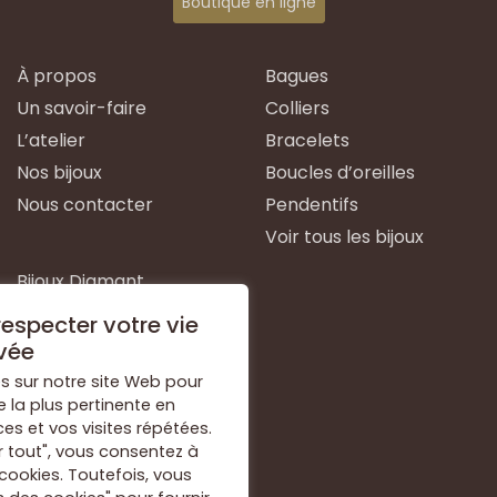
Boutique en ligne
À propos
Bagues
Un savoir-faire
Colliers
L’atelier
Bracelets
Nos bijoux
Boucles d’oreilles
Nous contacter
Pendentifs
Voir tous les bijoux
Bijoux Diamant
Bijoux Emeraude
especter votre vie
Bijoux Or Blanc
vée
Bijoux Or Jaune
s sur notre site Web pour
e la plus pertinente en
Bijoux Argent
s et vos visites répétées.
Voir tous les types de
r tout", vous consentez à
bijoux
 cookies. Toutefois, vous