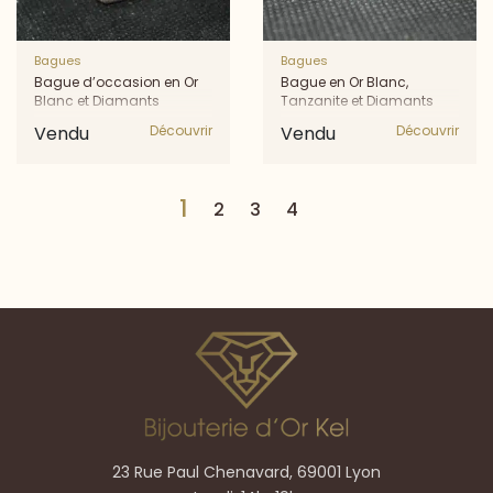
Bagues
Bagues
Bague d’occasion en Or
Bague en Or Blanc,
Blanc et Diamants
Tanzanite et Diamants
Vendu
Découvrir
Vendu
Découvrir
1
2
3
4
23 Rue Paul Chenavard, 69001 Lyon