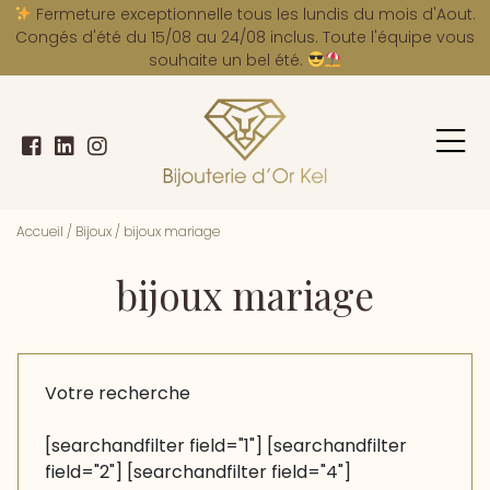
A
Fermeture exceptionnelle tous les lundis du mois d'Aout.
Congés d'été du 15/08 au 24/08 inclus. Toute l'équipe vous
souhaite un bel été.
Accueil
/
Bijoux
/
bijoux mariage
bijoux mariage
Votre recherche
[searchandfilter field="1"] [searchandfilter
field="2"] [searchandfilter field="4"]