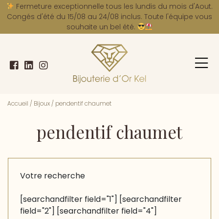
A
Fermeture exceptionnelle tous les lundis du mois d'Aout.
Congés d'été du 15/08 au 24/08 inclus. Toute l'équipe vous
souhaite un bel été.
Accueil
/
Bijoux
/
pendentif chaumet
pendentif chaumet
Votre recherche
[searchandfilter field="1"] [searchandfilter
field="2"] [searchandfilter field="4"]