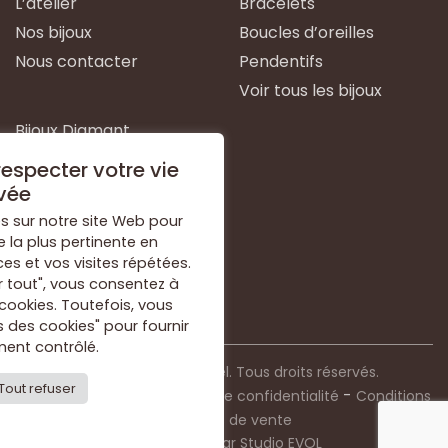
L’atelier
Bracelets
Nos bijoux
Boucles d’oreilles
Nous contacter
Pendentifs
Voir tous les bijoux
Bijoux Diamant
Bijoux Emeraude
especter votre vie
Bijoux Or Blanc
vée
Bijoux Or Jaune
s sur notre site Web pour
e la plus pertinente en
Bijoux Argent
s et vos visites répétées.
Voir tous les types de
r tout", vous consentez à
bijoux
 cookies. Toutefois, vous
 des cookies" pour fournir
ent contrôlé.
© 2021 Bijouterie Dorkel. Tous droits réservés.
Tout refuser
-
-
Mentions légales
Politique de confidentialité
Conditions
générales de vente
Conception par
Studio EVOL