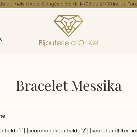
dis du mois d'Aout. Congés d'été du 14/08 au 24/08 inclus. Tout
x
Bracelet Messika
he
r field="1"] [searchandfilter field="2"] [searchandfilter fie