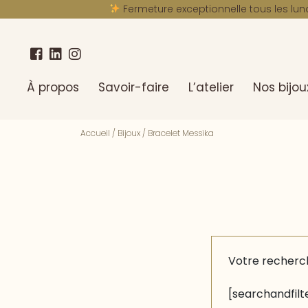
Fermeture exceptionnelle tous les lun
À propos
Savoir-faire
L’atelier
Nos bijou
Accueil
/
Bijoux
/
Bracelet Messika
Votre recherc
[searchandfilte