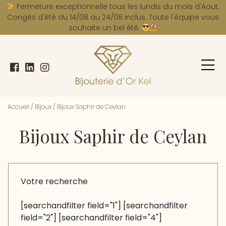
A
Fermeture exceptionnelle tous les lundis du mois d'Aout.
Congés d'été du 14/08 au 24/08 inclus. Toute l'équipe vous
souhaite un bel été.
Accueil
/
Bijoux
/
Bijoux Saphir de Ceylan
Bijoux Saphir de Ceylan
Votre recherche
[searchandfilter field="1"] [searchandfilter
field="2"] [searchandfilter field="4"]