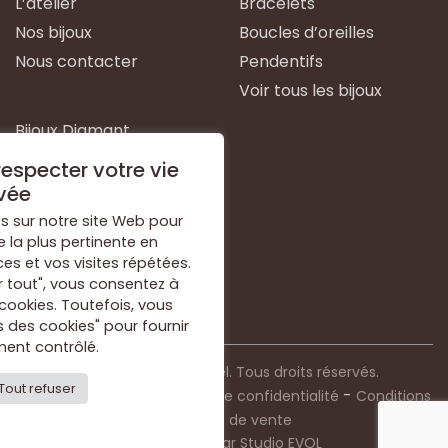
L’atelier
Bracelets
Nos bijoux
Boucles d’oreilles
Nous contacter
Pendentifs
Voir tous les bijoux
Bijoux Diamant
Bijoux Emeraude
especter votre vie
Bijoux Or Blanc
vée
Bijoux Or Jaune
s sur notre site Web pour
e la plus pertinente en
Bijoux Argent
s et vos visites répétées.
Voir tous les types de
r tout", vous consentez à
bijoux
 cookies. Toutefois, vous
 des cookies" pour fournir
ent contrôlé.
© 2021 Bijouterie Dorkel. Tous droits réservés.
Tout refuser
-
-
Mentions légales
Politique de confidentialité
Conditions
générales de vente
Conception par
Studio EVOL