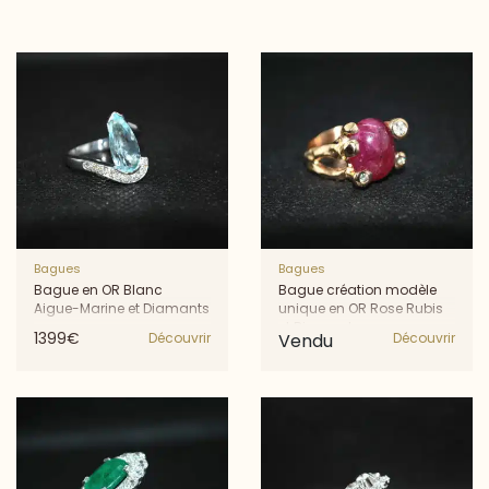
Bagues
Bagues
Bague en OR Blanc
Bague création modèle
Aigue-Marine et Diamants
unique en OR Rose Rubis
et Diamants
1399€
Découvrir
Vendu
Découvrir