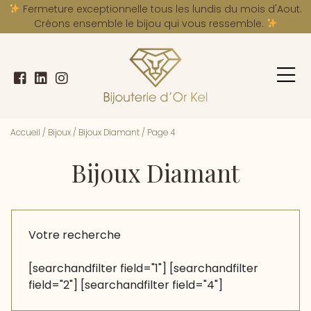
A
Fermeture exceptionnelle tous les lundis du mois d'Aout.
Créons ensemble le bijou qui vous ressemble.
Accueil
/
Bijoux
/
Bijoux Diamant
/
Page 4
Bijoux Diamant
Votre recherche
[searchandfilter field="1"] [searchandfilter
field="2"] [searchandfilter field="4"]