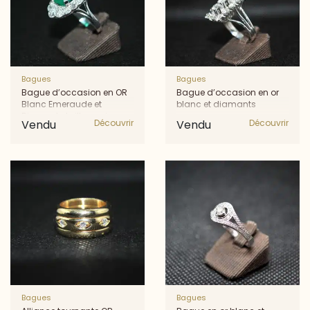
Bagues
Bagues
Bague d’occasion en OR
Bague d’occasion en or
Blanc Emeraude et
blanc et diamants
Diamants taille ancienne
Vendu
Découvrir
Vendu
Découvrir
Bagues
Bagues