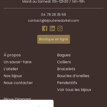
Mardi au Samedi: 10h-12h30 / 14h-19h
04 78 28 35 69
contact@bijouteriedorkel.com
Boutique en ligne
À propos
Bagues
Un savoir-faire
Colliers
L’atelier
Bracelets
Nos bijoux
Boucles d’oreilles
Nous contacter
Pendentifs
Voir tous les bijoux
Bijoux Diamant
Bijoux Emeraude