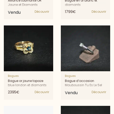
Alliance tournante OR
Bague en or blanc et
Jaune et Diamants
diamants
1799€
Vendu
Découvrir
Découvrir
Bagues
Bagues
Bague or jaune topaze
Bague d’occasion
blue london et diamants
Mauboussin Tu Es Le Sel
De Ma Vie
2395€
Découvrir
Vendu
Découvrir