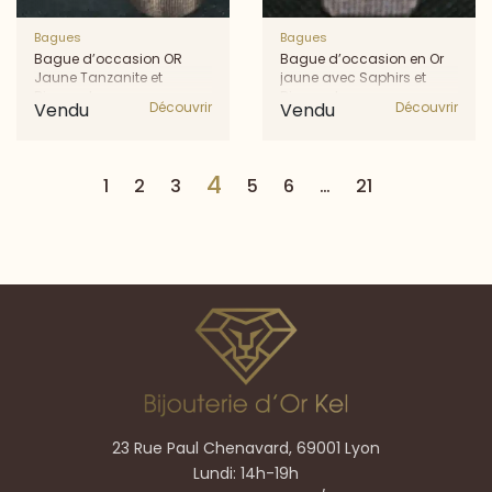
Bagues
Bagues
Bague d’occasion OR
Bague d’occasion en Or
Jaune Tanzanite et
jaune avec Saphirs et
Diamants
Diamants
Vendu
Découvrir
Vendu
Découvrir
4
1
2
3
5
6
…
21
23 Rue Paul Chenavard, 69001 Lyon
Lundi: 14h-19h