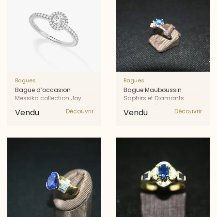
Bagues
Bagues
Bague d’occasion
Bague Mauboussin
Messika collection Joy
Saphirs et Diamants
collection Duo D’Amour
Vendu
Découvrir
Vendu
Découvrir