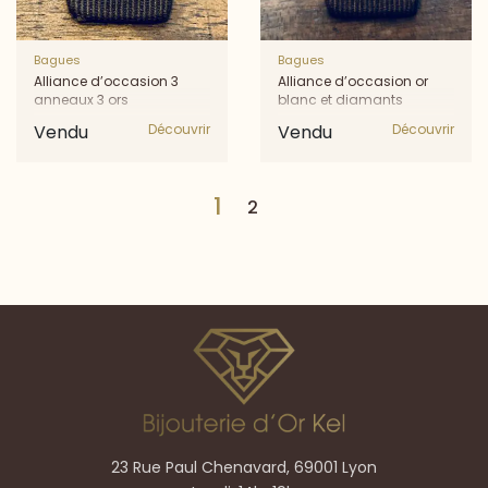
Bagues
Bagues
Alliance d’occasion 3
Alliance d’occasion or
anneaux 3 ors
blanc et diamants
Vendu
Découvrir
Vendu
Découvrir
1
2
23 Rue Paul Chenavard, 69001 Lyon