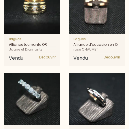
Bagues
Bagues
Alliance tournante OR
Alliance d’occasion en Or
Jaune et Diamants
rose CHAUMET
Vendu
Découvrir
Vendu
Découvrir