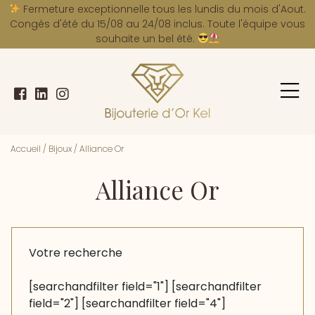
A
Fermeture exceptionnelle tous les lundis du mois d'Aout.
Congés d'été du 15/08 au 24/08 inclus. Toute l'équipe vous
souhaite un bel été.
Accueil
/
Bijoux
/
Alliance Or
Alliance Or
Votre recherche
[searchandfilter field="1"] [searchandfilter
field="2"] [searchandfilter field="4"]