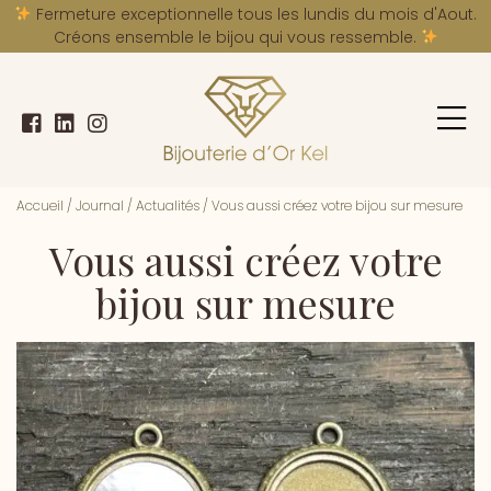
A
Fermeture exceptionnelle tous les lundis du mois d'Aout.
Créons ensemble le bijou qui vous ressemble.
Accueil
/
Journal
/
Actualités
/
Vous aussi créez votre bijou sur mesure
Vous aussi créez votre
bijou sur mesure