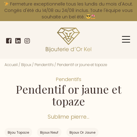
A
Fermeture exceptionnelle tous les lundis du mois d'Aout.
Congés d'été du 14/08 au 24/08 inclus. Toute l'équipe vous
souhaite un bel été.
Accueil
/
Bijoux
/
Pendentifs
/
Pendentif or jaune et topaze
Pendentifs
Pendentif or jaune et
topaze
Sublime pierre...
Bijou Topaze
Bijoux Neuf
Bijoux Or Jaune