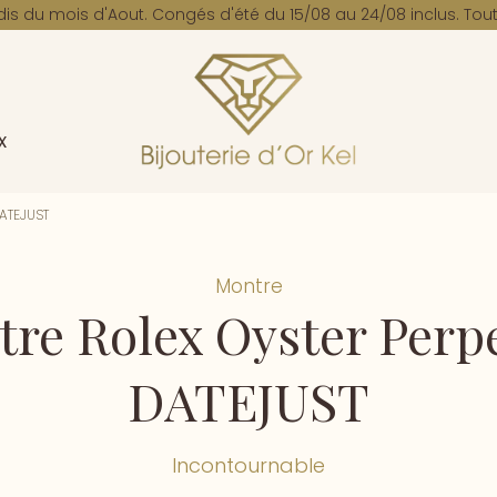
dis du mois d'Aout. Congés d'été du 15/08 au 24/08 inclus. Tout
x
DATEJUST
Montre
re Rolex Oyster Perp
DATEJUST
Incontournable