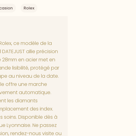
casion
Rolex
Rolex, ce modèle de la
 DATEJUST allie précision
de 28mm en acier met en
de lisibilité, protégé par
oupe au niveau de la date.
Elle offre une marche
uvement automatique.
nt les diamants
emplacement des index.
s soins. Disponible dès à
ue Lyonnaise. Ne passez
ion, rendez-nous visite ou