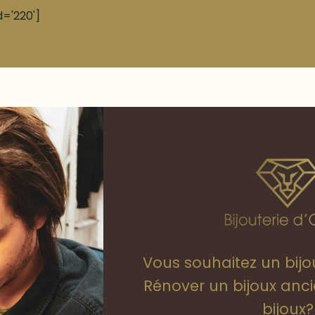
d='220']
Vous souhaitez un bij
Rénover un bijoux anc
bijoux?