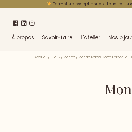
Fermeture exceptionnelle tous les lun
À propos
Savoir-faire
L’atelier
Nos bijou
Accueil
/
Bijoux
/
Montre
/
Montre Rolex Oyster Perpetual 
Mont