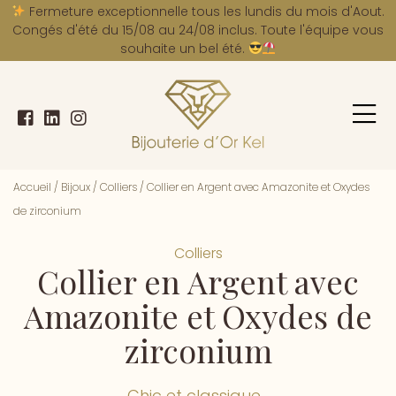
A
Fermeture exceptionnelle tous les lundis du mois d'Aout.
Congés d'été du 15/08 au 24/08 inclus. Toute l'équipe vous
souhaite un bel été.
Accueil
/
Bijoux
/
Colliers
/
Collier en Argent avec Amazonite et Oxydes
de zirconium
Colliers
Collier en Argent avec
Amazonite et Oxydes de
zirconium
Chic et classique...