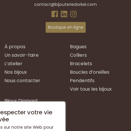
contact@bijouteriedorkel.com
Boutique en ligne
À propos
Bagues
Un savoir-faire
Colliers
L’atelier
Bracelets
Nos bijoux
Boucles d’oreilles
Nous contacter
Pendentifs
Voir tous les bijoux
Bijoux Diamant
Bijoux Emeraude
especter votre vie
Bijoux Or Blanc
vée
Bijoux Or Jaune
s sur notre site Web pour