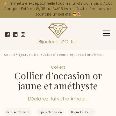
A
Fermeture exceptionnelle tous les lundis du mois d'Aout.
Congés d'été du 15/08 au 24/08 inclus. Toute l'équipe vous
souhaite un bel été.
Accueil
/
Bijoux
/
Colliers
/
Collier d’occasion or jaune et améthyste
Colliers
Collier d’occasion or
jaune et améthyste
Déclarez-lui votre Amour...
Bijou Améthyste
Bijoux Occasion
Bijoux Or Jaune