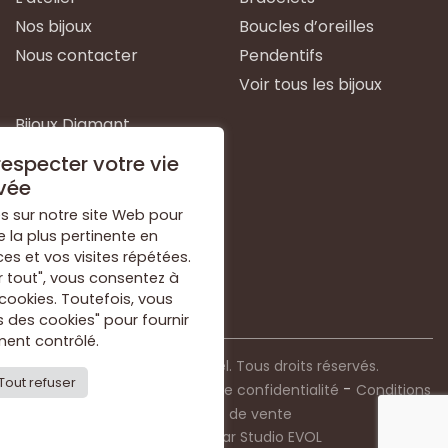
Nos bijoux
Boucles d’oreilles
Nous contacter
Pendentifs
Voir tous les bijoux
Bijoux Diamant
Bijoux Emeraude
especter votre vie
Bijoux Or Blanc
vée
Bijoux Or Jaune
s sur notre site Web pour
e la plus pertinente en
Bijoux Argent
s et vos visites répétées.
Voir tous les types de
r tout", vous consentez à
bijoux
 cookies. Toutefois, vous
 des cookies" pour fournir
ent contrôlé.
© 2021 Bijouterie Dorkel. Tous droits réservés.
Tout refuser
-
-
Mentions légales
Politique de confidentialité
Conditions
générales de vente
Conception par
Studio EVOL