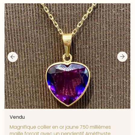
Vendu
Magnifique collier en or jaune 750 millièmes
maille forçat avec un pendentif Améthyste