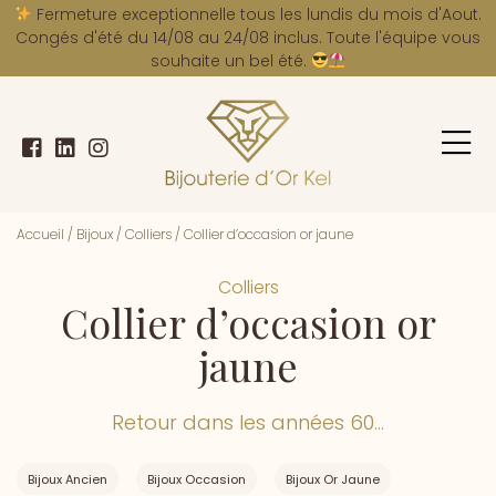
A
Fermeture exceptionnelle tous les lundis du mois d'Aout.
Congés d'été du 14/08 au 24/08 inclus. Toute l'équipe vous
souhaite un bel été.
Accueil
/
Bijoux
/
Colliers
/
Collier d’occasion or jaune
Colliers
Collier d’occasion or
jaune
Retour dans les années 60...
Bijoux Ancien
Bijoux Occasion
Bijoux Or Jaune