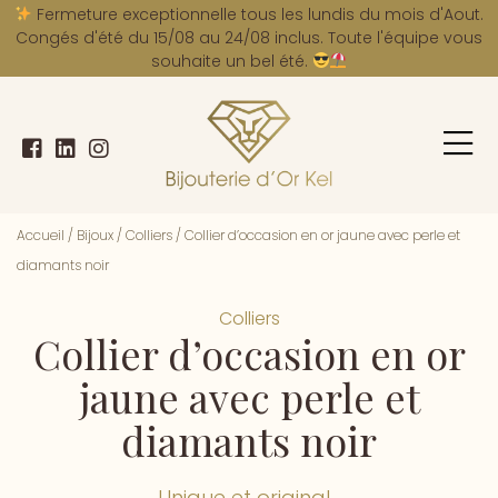
A
Fermeture exceptionnelle tous les lundis du mois d'Aout.
Congés d'été du 15/08 au 24/08 inclus. Toute l'équipe vous
souhaite un bel été.
Accueil
/
Bijoux
/
Colliers
/
Collier d’occasion en or jaune avec perle et
diamants noir
Colliers
Collier d’occasion en or
jaune avec perle et
diamants noir
Unique et original...