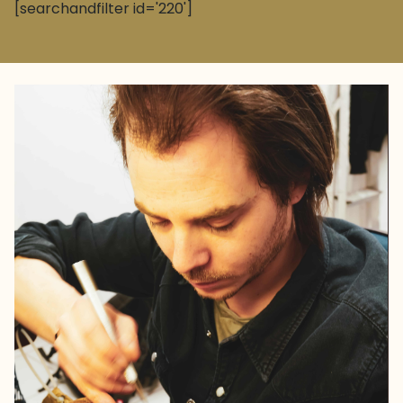
[searchandfilter id='220']