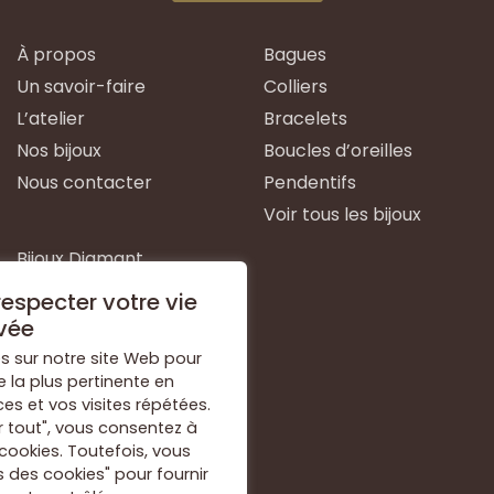
À propos
Bagues
Un savoir-faire
Colliers
L’atelier
Bracelets
Nos bijoux
Boucles d’oreilles
Nous contacter
Pendentifs
Voir tous les bijoux
Bijoux Diamant
Bijoux Emeraude
especter votre vie
Bijoux Or Blanc
vée
Bijoux Or Jaune
s sur notre site Web pour
e la plus pertinente en
Bijoux Argent
s et vos visites répétées.
Voir tous les types de
r tout", vous consentez à
bijoux
 cookies. Toutefois, vous
 des cookies" pour fournir