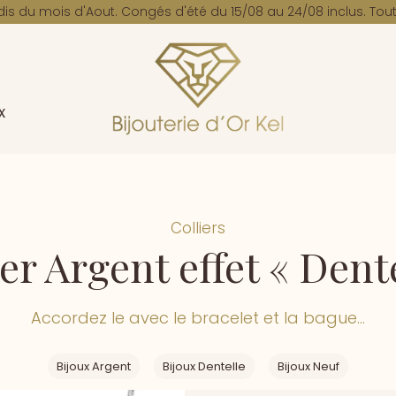
dis du mois d'Aout. Congés d'été du 15/08 au 24/08 inclus. Tout
x
Colliers
er Argent effet « Dent
Accordez le avec le bracelet et la bague...
Bijoux Argent
Bijoux Dentelle
Bijoux Neuf