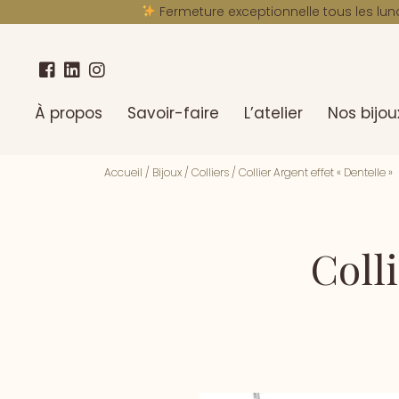
Fermeture exceptionnelle tous les lun
À propos
Savoir-faire
L’atelier
Nos bijou
Accueil
/
Bijoux
/
Colliers
/
Collier Argent effet « Dentelle »
Colli