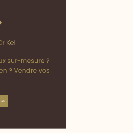
oux sur-mesure ?
ien ? Vendre vos
ous