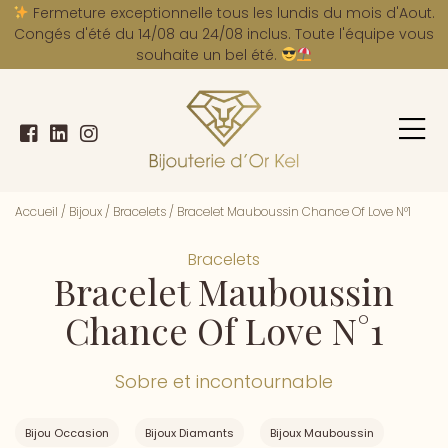
A
Fermeture exceptionnelle tous les lundis du mois d'Aout.
Congés d'été du 14/08 au 24/08 inclus. Toute l'équipe vous
souhaite un bel été.
Accueil
/
Bijoux
/
Bracelets
/
Bracelet Mauboussin Chance Of Love N°1
Bracelets
Bracelet Mauboussin
Chance Of Love N°1
Sobre et incontournable
Bijou Occasion
Bijoux Diamants
Bijoux Mauboussin