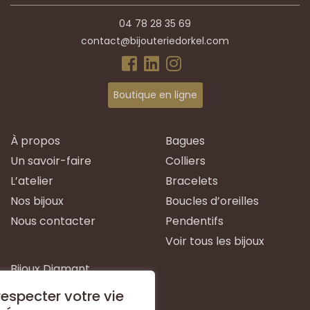
04 78 28 35 69
contact@bijouteriedorkel.com
Boutique en ligne
À propos
Bagues
Un savoir-faire
Colliers
L’atelier
Bracelets
Nos bijoux
Boucles d’oreilles
Nous contacter
Pendentifs
Voir tous les bijoux
Bijoux Diamant
Bijoux Emeraude
especter votre vie
Bijoux Or Blanc