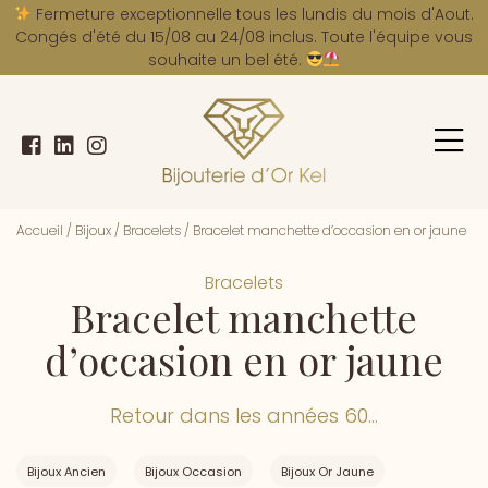
A
Fermeture exceptionnelle tous les lundis du mois d'Aout.
Congés d'été du 15/08 au 24/08 inclus. Toute l'équipe vous
souhaite un bel été.
Accueil
/
Bijoux
/
Bracelets
/
Bracelet manchette d’occasion en or jaune
Bracelets
Bracelet manchette
d’occasion en or jaune
Retour dans les années 60...
Bijoux Ancien
Bijoux Occasion
Bijoux Or Jaune