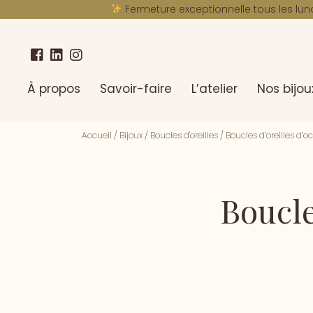
Fermeture exceptionnelle tous les lun
À propos
Savoir-faire
L’atelier
Nos bijou
Accueil
/
Bijoux
/
Boucles d'oreilles
/
Boucles d’oreilles d’
Boucle