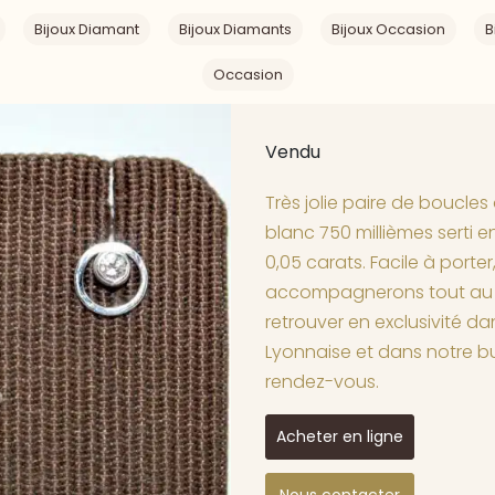
Bijoux Diamant
Bijoux Diamants
Bijoux Occasion
B
Occasion
Vendu
Très jolie paire de boucles
blanc 750 millièmes serti e
0,05 carats. Facile à porter
accompagnerons tout au l
retrouver en exclusivité d
Lyonnaise et dans notre b
rendez-vous.
Acheter en ligne