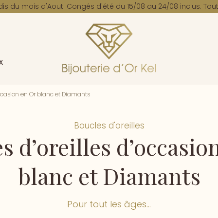
dis du mois d'Aout. Congés d'été du 15/08 au 24/08 inclus. Tout
x
occasion en Or blanc et Diamants
Boucles d'oreilles
s d’oreilles d’occasio
blanc et Diamants
Pour tout les âges...