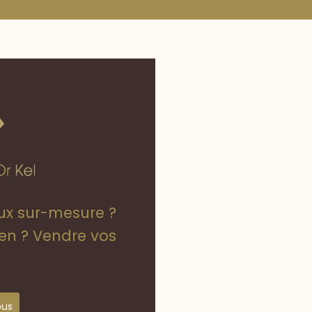
oux sur-mesure ?
ien ? Vendre vos
ous