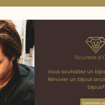
Vous souhaitez un bij
Rénover un bijoux anc
bijoux?
Contactez n