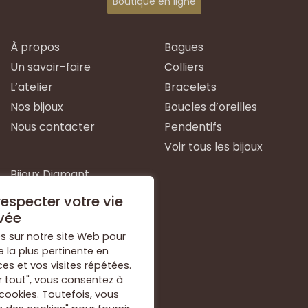
Boutique en ligne
À propos
Bagues
Un savoir-faire
Colliers
L’atelier
Bracelets
Nos bijoux
Boucles d’oreilles
Nous contacter
Pendentifs
Voir tous les bijoux
Bijoux Diamant
Bijoux Emeraude
especter votre vie
Bijoux Or Blanc
vée
Bijoux Or Jaune
s sur notre site Web pour
e la plus pertinente en
Bijoux Argent
s et vos visites répétées.
Voir tous les types de
r tout", vous consentez à
bijoux
 cookies. Toutefois, vous