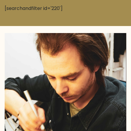
[searchandfilter id='220']