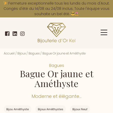
A
Fermeture exceptionnelle tous les lundis du mois d'Aout.
Congés d'été du 14/08 au 24/08 inclus. Toute l'équipe vous
souhaite un bel été.
Accueil
/
Bijoux
/
Bagues
/
Bague Or jaune et Améthyste
Bagues
Bague Or jaune et
Améthyste
Moderne et élégante...
Bijou Améthyste
Bijoux Améthystes
Bijoux Neuf