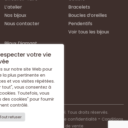
L’atelier
Bracelets
Nos bijoux
Boucles d’oreilles
Nous contacter
Pendentifs
Voir tous les bijoux
Bijoux Diamant
Bijoux Emeraude
especter votre vie
Bijoux Or Blanc
vée
Bijoux Or Jaune
s sur notre site Web pour
e la plus pertinente en
Bijoux Argent
s et vos visites répétées.
Voir tous les types de
r tout", vous consentez à
bijoux
 cookies. Toutefois, vous
 des cookies" pour fournir
ent contrôlé.
© 2021 Bijouterie Dorkel. Tous droits réservés.
Tout refuser
-
-
Mentions légales
Politique de confidentialité
Conditions
générales de vente