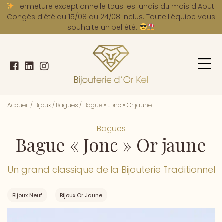
A
Fermeture exceptionnelle tous les lundis du mois d'Aout.
Congés d'été du 15/08 au 24/08 inclus. Toute l'équipe vous
souhaite un bel été.
Accueil
/
Bijoux
/
Bagues
/
Bague « Jonc » Or jaune
Bagues
Bague « Jonc » Or jaune
Un grand classique de la Bijouterie Traditionnel
Bijoux Neuf
Bijoux Or Jaune