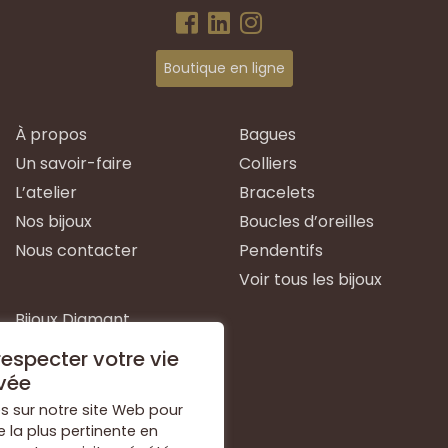
Boutique en ligne
À propos
Bagues
Un savoir-faire
Colliers
L’atelier
Bracelets
Nos bijoux
Boucles d’oreilles
Nous contacter
Pendentifs
Voir tous les bijoux
Bijoux Diamant
Bijoux Emeraude
especter votre vie
Bijoux Or Blanc
vée
Bijoux Or Jaune
s sur notre site Web pour
e la plus pertinente en
Bijoux Argent