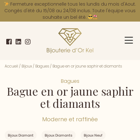
A
Fermeture exceptionnelle tous les lundis du mois d'Aout.
Congés d'été du 15/08 au 24/08 inclus. Toute l'équipe vous
souhaite un bel été.
Accueil
/
Bijoux
/
Bagues
/
Bague en or jaune saphir et diamants
Bagues
Bague en or jaune saphir
et diamants
Moderne et raffinée
Bijoux Diamant
Bijoux Diamants
Bijoux Neuf