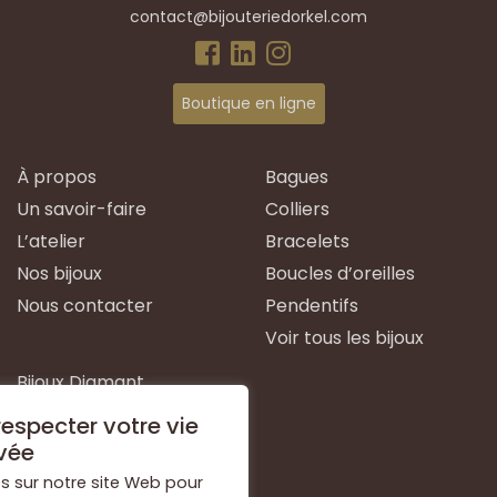
contact@bijouteriedorkel.com
Boutique en ligne
À propos
Bagues
Un savoir-faire
Colliers
L’atelier
Bracelets
Nos bijoux
Boucles d’oreilles
Nous contacter
Pendentifs
Voir tous les bijoux
Bijoux Diamant
Bijoux Emeraude
especter votre vie
Bijoux Or Blanc
vée
Bijoux Or Jaune
s sur notre site Web pour