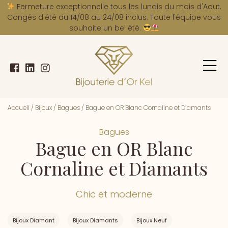
A
Fermeture exceptionnelle tous les lundis du mois d'Aout.
Congés d'été du 14/08 au 24/08 inclus. Toute l'équipe vous
souhaite un bel été.
Accueil
/
Bijoux
/
Bagues
/
Bague en OR Blanc Cornaline et Diamants
Bagues
Bague en OR Blanc
Cornaline et Diamants
Chic et moderne
Bijoux Diamant
Bijoux Diamants
Bijoux Neuf