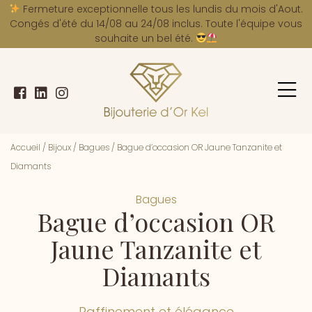
A
Fermeture exceptionnelle tous les lundis du mois d'Aout.
Congés d'été du 14/08 au 24/08 inclus. Toute l'équipe vous
souhaite un bel été.
Accueil
/
Bijoux
/
Bagues
/
Bague d’occasion OR Jaune Tanzanite et
Diamants
Bagues
Bague d’occasion OR
Jaune Tanzanite et
Diamants
Raffinement et élégance