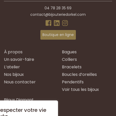
04 78 28 35 69
contact@bijouteriedorkel.com
Boutique en ligne
À propos
Bagues
Un savoir-faire
Colliers
L’atelier
Bracelets
Nos bijoux
Boucles d’oreilles
Nous contacter
Pendentifs
Voir tous les bijoux
Bijoux Diamant
Bijoux Emeraude
especter votre vie
Bijoux Or Blanc