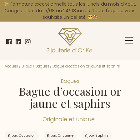
A
Fermeture exceptionnelle tous les lundis du mois d'Aout.
Congés d'été du 15/08 au 24/08 inclus. Toute l'équipe vous
souhaite un bel été.
Accueil
/
Bijoux
/
Bagues
/
Bague d’occasion or jaune et saphirs
Bagues
Bague d’occasion or
jaune et saphirs
Originale et unique...
Bijoux Occasion
Bijoux Or Jaune
Bijoux Saphirs