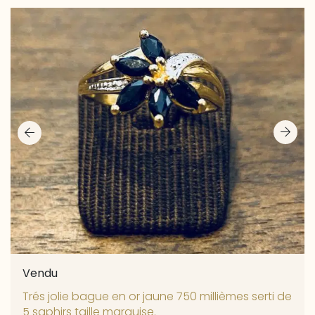
Vendu
Trés jolie bague en or jaune 750 millièmes serti de
5 saphirs taille marquise.