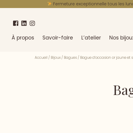
Fermeture exceptionnelle tous les lun
À propos
Savoir-faire
L’atelier
Nos bijou
Accueil
/
Bijoux
/
Bagues
/
Bague d’occasion or jaune et 
Bag