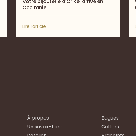
Votre bijouterie d’Or Kel arrive en
Occitanie
Lire l'article
À propos
Bagues
Un savoir-faire
Colliers
L’atelier
Bracelets