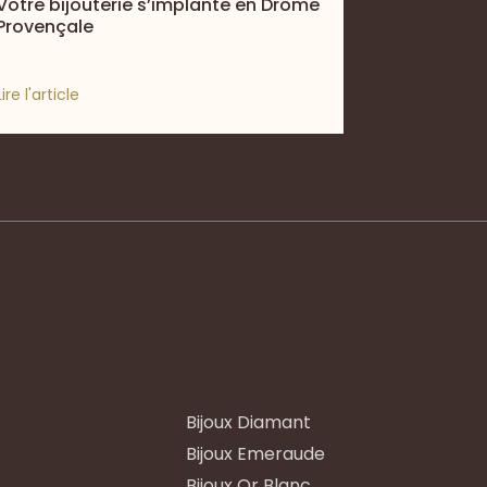
Votre bijouterie s’implante en Drôme
Provençale
Lire l'article
Bijoux Diamant
Bijoux Emeraude
Bijoux Or Blanc