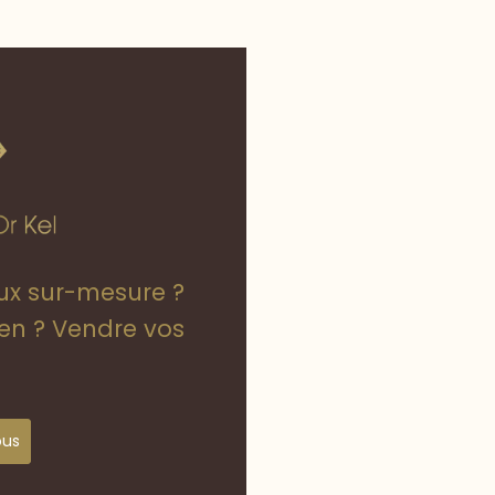
oux sur-mesure ?
ien ? Vendre vos
ous