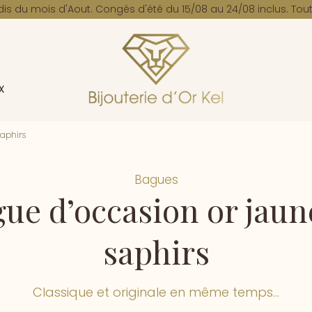
dis du mois d'Aout. Congés d'été du 15/08 au 24/08 inclus. Tout
x
saphirs
Bagues
ue d’occasion or jaun
saphirs
Classique et originale en même temps...