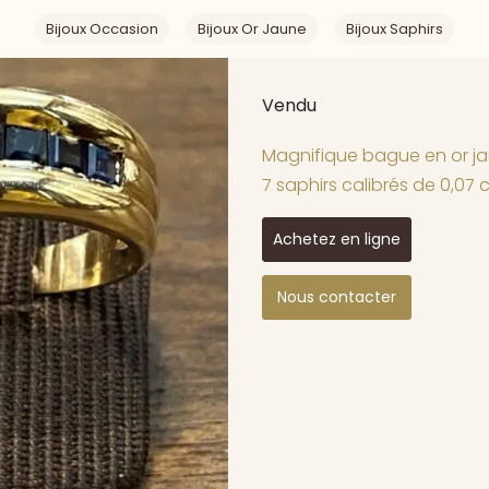
Bijoux Occasion
Bijoux Or Jaune
Bijoux Saphirs
Vendu
Magnifique bague en or jau
7 saphirs calibrés de 0,07
Achetez en ligne
Nous contacter