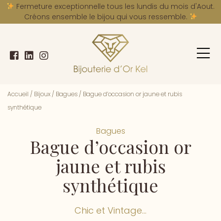
A
Fermeture exceptionnelle tous les lundis du mois d'Aout.
Créons ensemble le bijou qui vous ressemble.
Accueil
/
Bijoux
/
Bagues
/
Bague d’occasion or jaune et rubis
synthétique
Bagues
Bague d’occasion or
jaune et rubis
synthétique
Chic et Vintage...