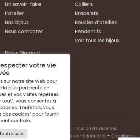
Un savoir-faire
Colliers
L’atelier
Bracelets
Nos bijoux
Boucles d’oreilles
Nous contacter
Pendentifs
Voir tous les bijoux
Bijoux Diamant
Bijoux Emeraude
especter votre vie
Bijoux Or Blanc
vée
Bijoux Or Jaune
s sur notre site Web pour
e la plus pertinente en
Bijoux Argent
s et vos visites répétées.
Voir tous les types de
r tout", vous consentez à
bijoux
 cookies. Toutefois, vous
 des cookies" pour fournir
ent contrôlé.
© 2021 Bijouterie Dorkel. Tous droits réservés.
Tout refuser
-
-
Mentions légales
Politique de confidentialité
Conditions