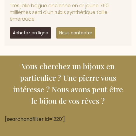
Trés jolie bague ancienne en or jaune 750
millièmes serti d'un rubis synthétique taille
émeraude.
Achetez en ligne
Nous contacter
Vous cherchez un bijoux en
particulier ? Une pierre vous
intéresse ? Nous avons peut être
le bijou de vos rêves ?
[searchandfilter id='220']