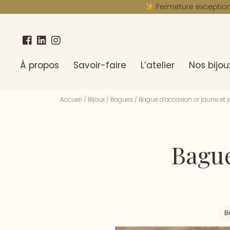
Fermeture exceptionn
À propos
Savoir-faire
L’atelier
Nos bijou
Accueil
/
Bijoux
/
Bagues
/
Bague d’occasion or jaune et 
Bague
B