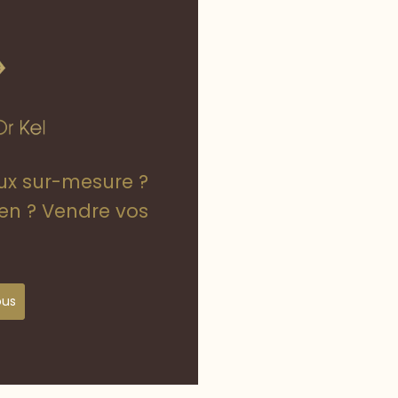
oux sur-mesure ?
ien ? Vendre vos
ous