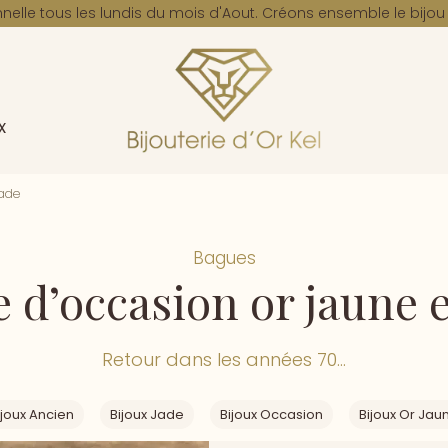
elle tous les lundis du mois d'Aout. Créons ensemble le bijo
x
jade
Bagues
 d’occasion or jaune e
Retour dans les années 70...
ijoux Ancien
Bijoux Jade
Bijoux Occasion
Bijoux Or Jau