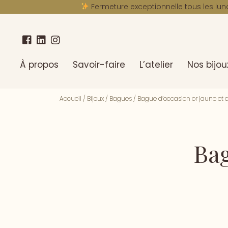
Fermeture exceptionnelle tous les lun
À propos
Savoir-faire
L’atelier
Nos bijou
Accueil
/
Bijoux
/
Bagues
/
Bague d’occasion or jaune et
Bag