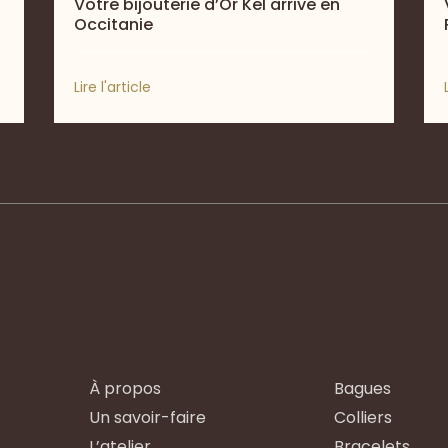
Votre bijouterie d’Or Kel arrive en
Occitanie
Lire l'article
À propos
Bagues
Un savoir-faire
Colliers
L’atelier
Bracelets