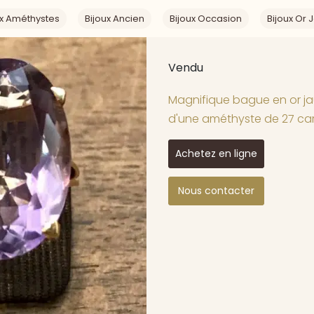
ux Améthystes
Bijoux Ancien
Bijoux Occasion
Bijoux Or 
Vendu
Magnifique bague en or jau
d'une améthyste de 27 car
Achetez en ligne
Nous contacter