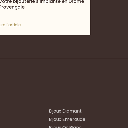
Votre bijouterie s’implante en Drôme
Provençale
Lire l'article
Bijoux Diamant
Bijoux Emeraude
Bijoux Or Blanc