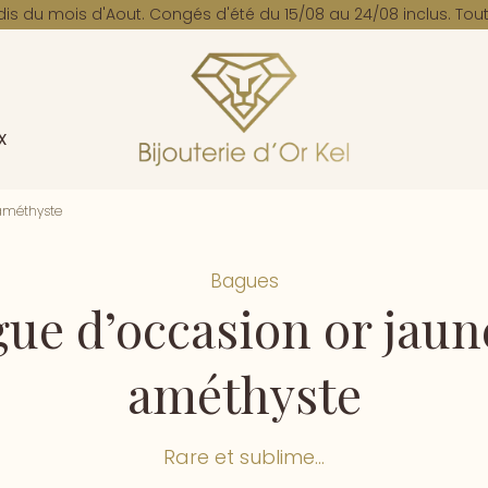
dis du mois d'Aout. Congés d'été du 15/08 au 24/08 inclus. Tout
x
 améthyste
Bagues
ue d’occasion or jaun
améthyste
Rare et sublime...