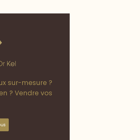
oux sur-mesure ?
ien ? Vendre vos
ous