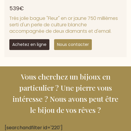
539€
Trés jolie bague "Fleur" en or jaune 750 millièmes
serti d'un perle de culture blanche
accompagnée de deux diamants et d'email.
Achetez en ligne
Nous contacter
Vous cherchez un bijoux en
particulier ? Une pierre vous
intéresse ? Nous avons peut être
le bijou de vos rêves ?
[searchandfilter id='220']