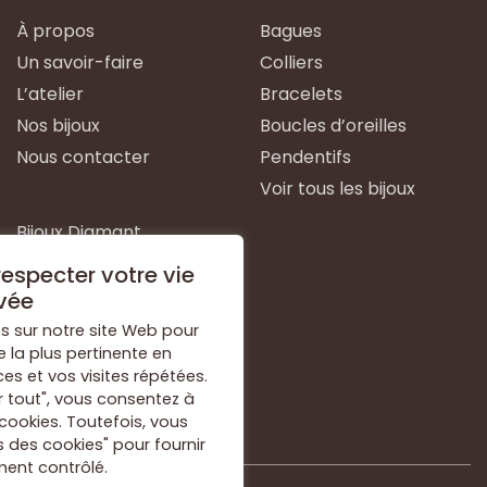
À propos
Bagues
Un savoir-faire
Colliers
L’atelier
Bracelets
Nos bijoux
Boucles d’oreilles
Nous contacter
Pendentifs
Voir tous les bijoux
Bijoux Diamant
Bijoux Emeraude
especter votre vie
Bijoux Or Blanc
vée
Bijoux Or Jaune
s sur notre site Web pour
e la plus pertinente en
Bijoux Argent
s et vos visites répétées.
Voir tous les types de
r tout", vous consentez à
bijoux
 cookies. Toutefois, vous
 des cookies" pour fournir
ent contrôlé.