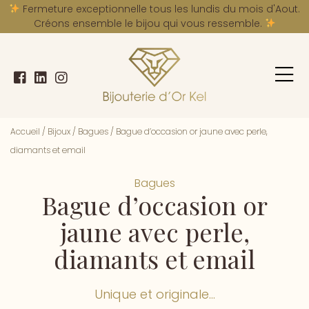
A
Fermeture exceptionnelle tous les lundis du mois d'Aout.
Créons ensemble le bijou qui vous ressemble.
Accueil
/
Bijoux
/
Bagues
/
Bague d’occasion or jaune avec perle,
diamants et email
Bagues
Bague d’occasion or
jaune avec perle,
diamants et email
Unique et originale...