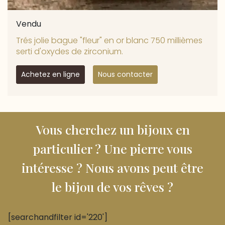
Vendu
Trés jolie bague "fleur" en or blanc 750 millièmes
serti d'oxydes de zirconium.
Achetez en ligne
Nous contacter
Vous cherchez un bijoux en
particulier ? Une pierre vous
intéresse ? Nous avons peut être
le bijou de vos rêves ?
[searchandfilter id='220']