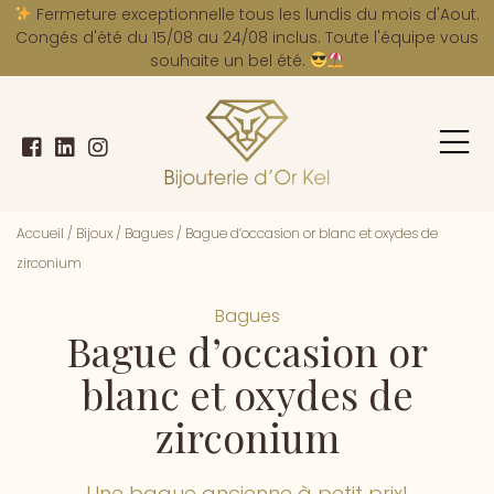
A
Fermeture exceptionnelle tous les lundis du mois d'Aout.
Congés d'été du 15/08 au 24/08 inclus. Toute l'équipe vous
souhaite un bel été.
Accueil
/
Bijoux
/
Bagues
/
Bague d’occasion or blanc et oxydes de
zirconium
Bagues
Bague d’occasion or
blanc et oxydes de
zirconium
Une bague ancienne à petit prix!