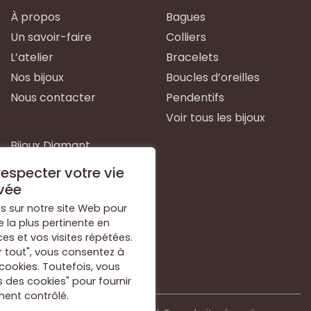
À propos
Bagues
Un savoir-faire
Colliers
L’atelier
Bracelets
Nos bijoux
Boucles d’oreilles
Nous contacter
Pendentifs
Voir tous les bijoux
Bijoux Diamant
Bijoux Emeraude
especter votre vie
Bijoux Or Blanc
vée
Bijoux Or Jaune
s sur notre site Web pour
e la plus pertinente en
Bijoux Argent
s et vos visites répétées.
Voir tous les types de
r tout", vous consentez à
bijoux
 cookies. Toutefois, vous
 des cookies" pour fournir
ent contrôlé.