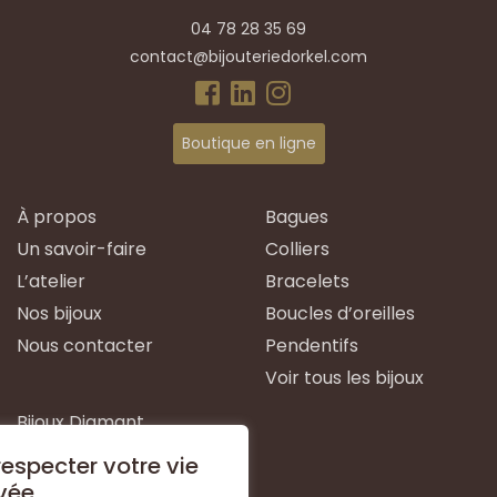
04 78 28 35 69
contact@bijouteriedorkel.com
Boutique en ligne
À propos
Bagues
Un savoir-faire
Colliers
L’atelier
Bracelets
Nos bijoux
Boucles d’oreilles
Nous contacter
Pendentifs
Voir tous les bijoux
Bijoux Diamant
Bijoux Emeraude
especter votre vie
Bijoux Or Blanc
vée