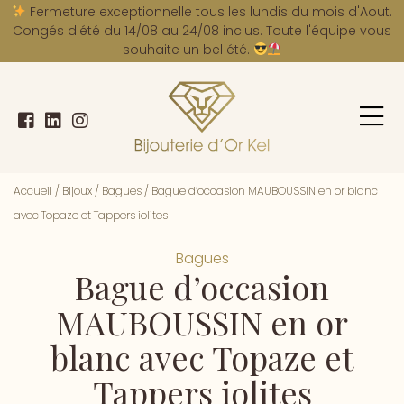
A
Fermeture exceptionnelle tous les lundis du mois d'Aout.
Congés d'été du 14/08 au 24/08 inclus. Toute l'équipe vous
souhaite un bel été.
Accueil
/
Bijoux
/
Bagues
/
Bague d’occasion MAUBOUSSIN en or blanc
avec Topaze et Tappers iolites
Bagues
Bague d’occasion
MAUBOUSSIN en or
blanc avec Topaze et
Tappers iolites