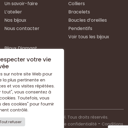
Un savoir-faire
Colliers
L’atelier
Bracelets
Nos bijoux
Boucles d’oreilles
Nous contacter
Pendentifs
Voir tous les bijoux
Bijoux Diamant
Bijoux Emeraude
especter votre vie
Bijoux Or Blanc
vée
Bijoux Or Jaune
s sur notre site Web pour
e la plus pertinente en
Bijoux Argent
s et vos visites répétées.
Voir tous les types de
r tout", vous consentez à
bijoux
 cookies. Toutefois, vous
 des cookies" pour fournir
ent contrôlé.
© 2021 Bijouterie Dorkel. Tous droits réservés.
Tout refuser
-
-
Mentions légales
Politique de confidentialité
Conditions