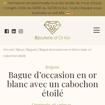
A
Fermeture exceptionnelle tous les lundis du mois d'Aout.
Congés d'été du 14/08 au 24/08 inclus. Toute l'équipe vous
souhaite un bel été.
Accueil
/
Bijoux
/
Bagues
/
Bague d’occasion en or blanc avec un
cabochon étoilé
Bagues
Bague d’occasion en or
blanc avec un cabochon
étoilé
Originale et unique...