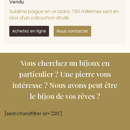
Vendu
Sublime bague en or blanc 750 millièmes serti en
clos d'un cabochon étoilé.
Achetez en ligne
Nous contacter
Vous cherchez un bijoux en
particulier ? Une pierre vous
intéresse ? Nous avons peut être
le bijou de vos rêves ?
[searchandfilter id='220']