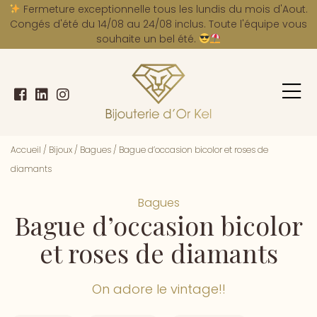
A
Fermeture exceptionnelle tous les lundis du mois d'Aout.
Congés d'été du 14/08 au 24/08 inclus. Toute l'équipe vous
souhaite un bel été.
Accueil
/
Bijoux
/
Bagues
/
Bague d’occasion bicolor et roses de
diamants
Bagues
Bague d’occasion bicolor
et roses de diamants
On adore le vintage!!