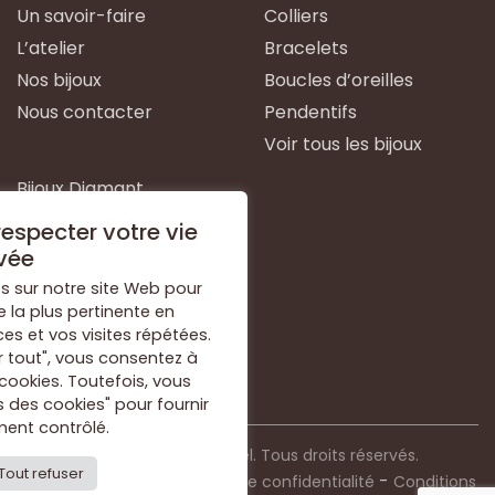
Un savoir-faire
Colliers
L’atelier
Bracelets
Nos bijoux
Boucles d’oreilles
Nous contacter
Pendentifs
Voir tous les bijoux
Bijoux Diamant
Bijoux Emeraude
especter votre vie
Bijoux Or Blanc
vée
Bijoux Or Jaune
s sur notre site Web pour
e la plus pertinente en
Bijoux Argent
s et vos visites répétées.
Voir tous les types de
r tout", vous consentez à
bijoux
 cookies. Toutefois, vous
 des cookies" pour fournir
ent contrôlé.
© 2021 Bijouterie Dorkel. Tous droits réservés.
Tout refuser
-
-
Mentions légales
Politique de confidentialité
Conditions