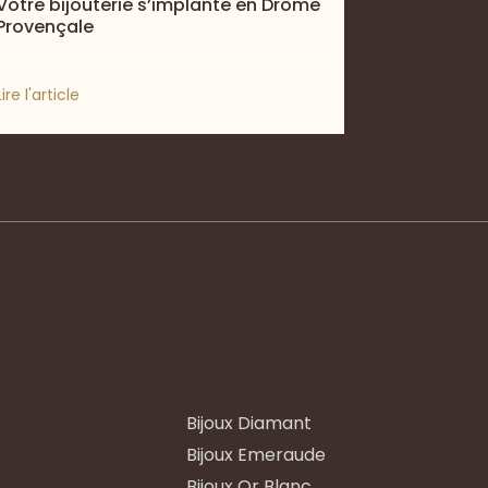
Votre bijouterie s’implante en Drôme
Provençale
Lire l'article
Bijoux Diamant
Bijoux Emeraude
Bijoux Or Blanc