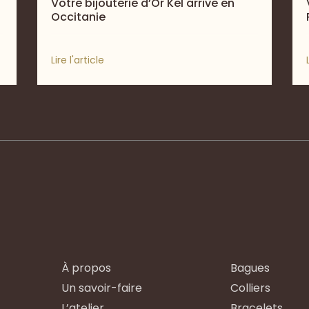
Votre bijouterie d’Or Kel arrive en
Occitanie
Lire l'article
À propos
Bagues
Un savoir-faire
Colliers
L’atelier
Bracelets