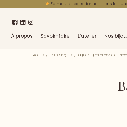
Fermeture exceptionnelle tous les lun
À propos
Savoir-faire
L’atelier
Nos bijou
Accueil
/
Bijoux
/
Bagues
/
Bague argent et oxyde de zir
B