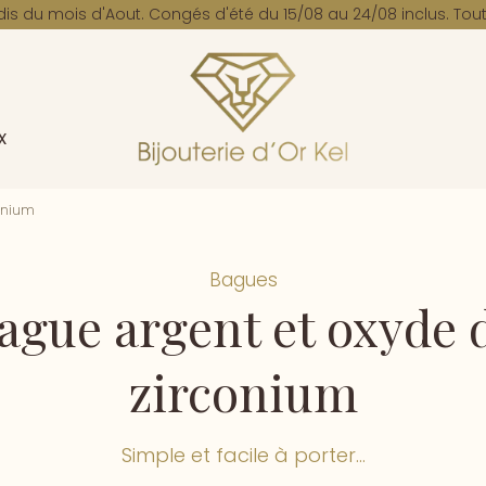
dis du mois d'Aout. Congés d'été du 15/08 au 24/08 inclus. Tout
x
conium
Bagues
ague argent et oxyde 
zirconium
Simple et facile à porter...