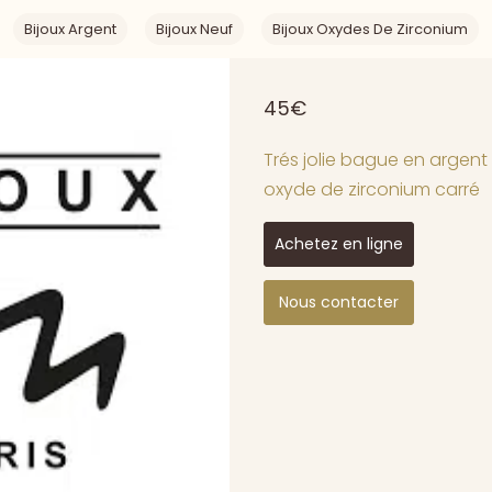
Bijoux Argent
Bijoux Neuf
Bijoux Oxydes De Zirconium
45€
Trés jolie bague en argent 
oxyde de zirconium carré
Achetez en ligne
Nous contacter