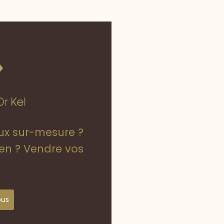
oux sur-mesure ?
ien ? Vendre vos
ous